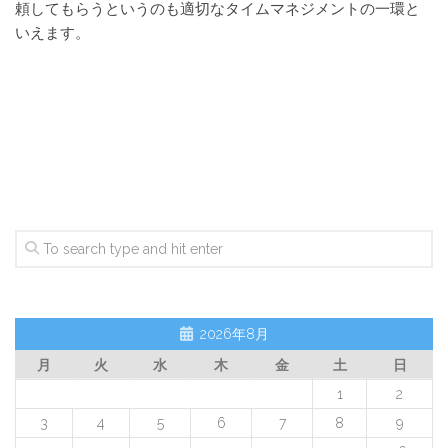
頼してもらうというのも適切なタイムマネジメントの一環と
いえます。
2026年8月
月
火
水
木
金
土
日
1
2
3
4
5
6
7
8
9