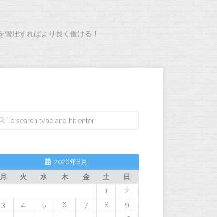
を管理すればより良く働ける！
2026年8月
月
火
水
木
金
土
日
1
2
3
4
5
6
7
8
9